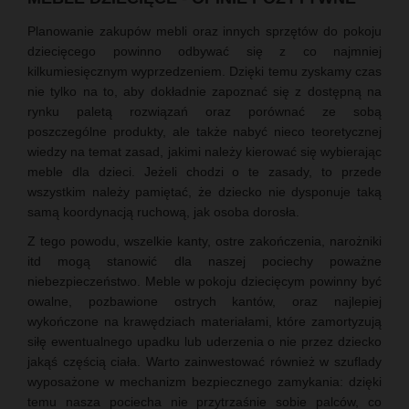
Planowanie zakupów mebli oraz innych sprzętów do pokoju
dziecięcego powinno odbywać się z co najmniej
kilkumiesięcznym wyprzedzeniem. Dzięki temu zyskamy czas
nie tylko na to, aby dokładnie zapoznać się z dostępną na
rynku paletą rozwiązań oraz porównać ze sobą
poszczególne produkty, ale także nabyć nieco teoretycznej
wiedzy na temat zasad, jakimi należy kierować się wybierając
meble dla dzieci. Jeżeli chodzi o te zasady, to przede
wszystkim należy pamiętać, że dziecko nie dysponuje taką
samą koordynacją ruchową, jak osoba dorosła.
Z tego powodu, wszelkie kanty, ostre zakończenia, narożniki
itd mogą stanowić dla naszej pociechy poważne
niebezpieczeństwo. Meble w pokoju dziecięcym powinny być
owalne, pozbawione ostrych kantów, oraz najlepiej
wykończone na krawędziach materiałami, które zamortyzują
siłę ewentualnego upadku lub uderzenia o nie przez dziecko
jakąś częścią ciała. Warto zainwestować również w szuflady
wyposażone w mechanizm bezpiecznego zamykania: dzięki
temu nasza pociecha nie przytrzaśnie sobie palców, co