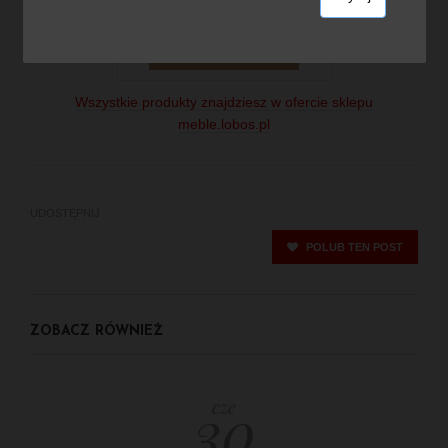
Profim Sorriso 10V fotel
Kup teraz
Wszystkie produkty znajdziesz w ofercie sklepu
meble.lobos.pl
UDOSTĘPNIJ
POLUB TEN POST
ZOBACZ RÓWNIEŻ
30
cze