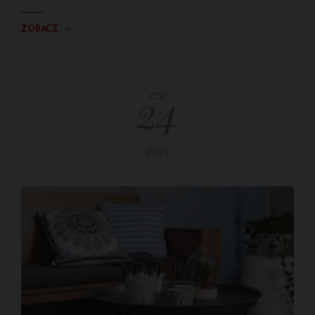
→
ZOBACZ
24
cze
2021