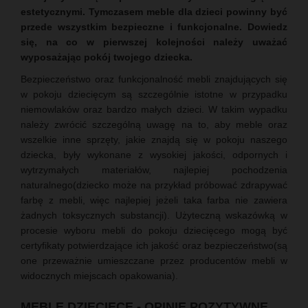
estetycznymi. Tymczasem meble dla dzieci powinny być
przede wszystkim bezpieczne i funkcjonalne. Dowiedz
się, na co w pierwszej kolejności należy uważać
wyposażając pokój twojego dziecka.
Bezpieczeństwo oraz funkcjonalność mebli znajdujących się
w pokoju dziecięcym są szczególnie istotne w przypadku
niemowlaków oraz bardzo małych dzieci. W takim wypadku
należy zwrócić szczególną uwagę na to, aby meble oraz
wszelkie inne sprzęty, jakie znajdą się w pokoju naszego
dziecka, były wykonane z wysokiej jakości, odpornych i
wytrzymałych materiałów, najlepiej pochodzenia
naturalnego(dziecko może na przykład próbować zdrapywać
farbę z mebli, więc najlepiej jeżeli taka farba nie zawiera
żadnych toksycznych substancji). Użyteczną wskazówką w
procesie wyboru mebli do pokoju dziecięcego mogą być
certyfikaty potwierdzające ich jakość oraz bezpieczeństwo(są
one przeważnie umieszczane przez producentów mebli w
widocznych miejscach opakowania).
MEBLE DZIECIĘCE - OPINIE POZYTYWNE