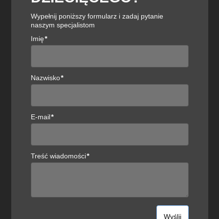
SPRAWDŹ OFERTĘ MEBLI BIUROWYCH I
Wypełnij poniższy formularz i zadaj pytanie
GABINETOWYCH
naszym specjalistom
Imię
*
Biurko
mdd Ogi A
Nazwisko
*
Kup teraz
E-mail
*
Biurko elektryczne
Wuteh Sky
Treść wiadomości
*
Kup teraz
Fotel