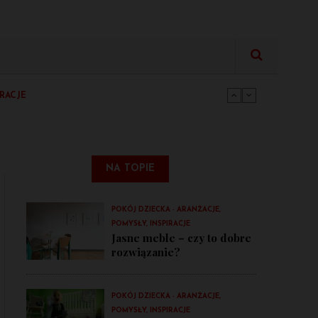
zanie?
IRACJE
we, funkcjonalne i bezpieczne
IRACJE
IRACJE
zanie?
NA TOPIE
POKÓJ DZIECKA - ARANŻACJE,
POMYSŁY, INSPIRACJE
Jasne meble – czy to dobre
rozwiązanie?
POKÓJ DZIECKA - ARANŻACJE,
POMYSŁY, INSPIRACJE