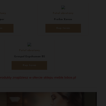
otowy
Fotel obrotowy
per
Profim Xenon
az
Kup teraz
Fotel obrotowy
Grospol Ergohuman BS
Kup teraz
rodukty znajdziesz w ofercie sklepu meble.lobos.pl