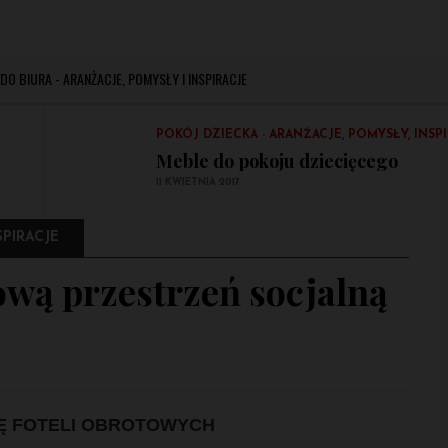
Jasne meble – czy to dobre rozwią
29 MARCA 2017
POKÓJ DZIECKA - ARANŻACJE, POMYSŁY, INSP
DO BIURA - ARANŻACJE, POMYSŁY I INSPIRACJE
Meble w pokoju dziecięcym – cieka
4 KWIETNIA 2017
POKÓJ DZIECKA - ARANŻACJE, POMYSŁY, INSP
Meble do pokoju dziecięcego
11 KWIETNIA 2017
POKÓJ DZIECKA - ARANŻACJE, POMYSŁY, INSP
Jasne meble – czy to dobre rozwią
SPIRACJE
29 MARCA 2017
ową przestrzeń socjalną
Ę FOTELI OBROTOWYCH