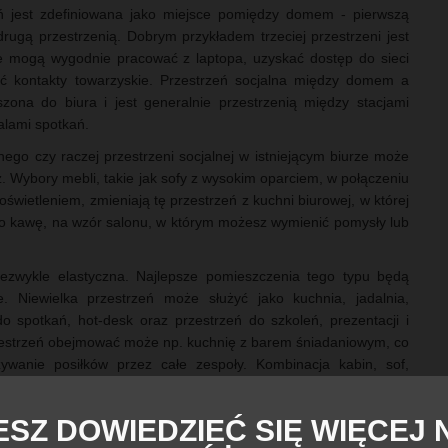
eń jest zdefiniowana jako miejsce pomiędzy domem - pierwszą
drugą przestrzenią. Dobrym przykładem trzeciej przestrzeni jest
zie mogą wygodnie pracować z laptopa, uzyskać dostęp do sieci
ać kontakty towarzyskie. Przestrzeń socjalna między domem a
szona do biura i jest generalnie przestrzenią między stacjami
alami spotkań.
nego czy raczej przestrzeni socjalnej w istniejącym biurze może
sz. Wybory mebli, takie jak sofy z wysokim oparciem, w połączeniu
świetleniem, zmieniają tę przestrzeń z kuchni biurowej, w której
po kawę, na wzór salonu, w którym możesz wymienić pomysły lub
iezwykle elastyczna. Najlepsze pomieszczenia tego typu będą
e. Niewielka przestrzeń może służyć jako kuchnia, jadalnia,
o spotkań, hot-desk oraz przestrzeń do szkoleń, prezentacji i
estrzeń obejmować może np. kuchnię z barem śniadaniowym, co
ywanie posiłków przez całe zespoły. Kombinacja kabin, sof,
tikowych siedzeń zapewnia również wybór ustawień na spotkania i
el może odpocząć i cieszyć się stołami do cymbergaja i tenisa
SZ DOWIEDZIEĆ SIĘ WIĘCEJ 