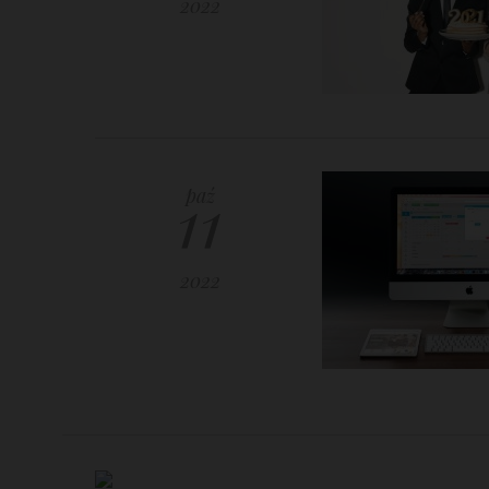
2022
11
paź
2022