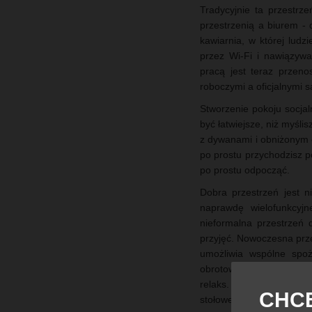
Tradycyjnie ta przestrz
przestrzenią a biurem - 
kawiarnia, w której lud
przez Wi-Fi i nawiązyw
pracą jest teraz przeno
roboczymi a oficjalnymi s
Stworzenie pokoju socjal
być łatwiejsze, niż myśli
z dywanami i obniżonym o
po prostu przychodzisz 
po prostu odpocząć.
Dobra przestrzeń jest n
naprawdę wielofunkcyjn
nieformalna przestrzeń d
przyjęć. Nowoczesna prz
umożliwia wspólne spoż
obrotowych foteli i plas
relaks. Wreszcie, person
CHCE
stołowego.