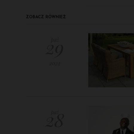
ZOBACZ RÓWNIEŻ
29
paź
2022
28
paź