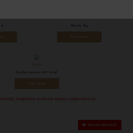
Biurko elektryczne
 A
Wuteh Sky
az
Kup teraz
Fotel
Profim Sorriso 10V fotel
Kup teraz
rodukty znajdziesz w ofercie sklepu meble.lobos.pl
POLUB TEN POST