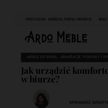
DZISIAJ JEST:
PIĄTEK 7 SIERPNIA 2026
POKÓJ DZIECKA - ARANŻACJE, POMYSŁY, INSPIRACJE
MEBLE 
MEBLE DO BIURA - ARANŻACJE, POMYSŁY I IN
Jak urządzić komfort
w biurze?
SPRAWDŹ OFERT