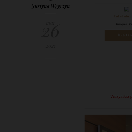
Justyna Węgrzyn
Fotel obr
26
mar
Unique Vi
Kup ter
2021
Wszystkie p