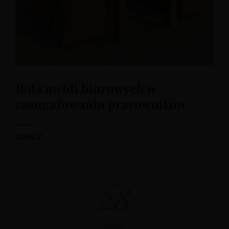
Rola mebli biurowych w
zaangażowaniu pracowników
→
ZOBACZ
28
paź
2022