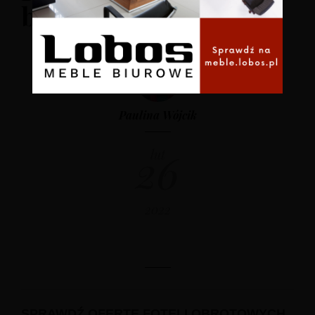
biura
29 MARCA 2017
Paulina Wójcik
26
lut
2022
SPRAWDŹ OFERTĘ FOTELI OBROTOWYCH