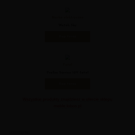
Biurko elektryczne
Wuteh Sky
Kup teraz
Fotel
Profim Sorriso 10V fotel
Kup teraz
Wszystkie produkty znajdziesz w ofercie sklepu
meble.lobos.pl
UDOSTĘPNIJ