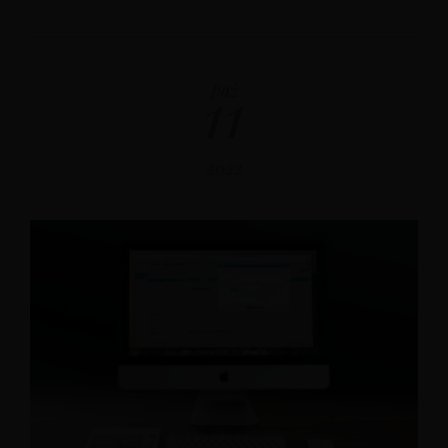
11
paź
2022