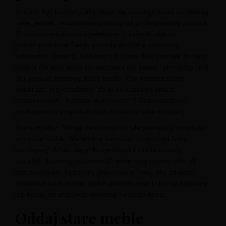
Możesz być kuszony, aby zająć się redesign biura na własną
rękę, jednak zatrudnianie pomocy od profesjonalisty pozwoli
Ci zaoszczędzić czas i pieniądze, z których oba są
prawdopodobnie Twoje powody do DIY w pierwszej
kolejności. Jason E. Williams z E Cover Me,
zeznaje
że nasz
projekt dla jego biura zaoszczędził mu czasu i pieniędzy i dał
mu produkt końcowy, który kocha. Czy możesz sobie
wyobrazić przychodzenie do biura każdego dnia z
nastawieniem, "Kocham to miejsce!" ? Doświadczony,
profesjonalny projektant biur dostarczy takie rezultaty.
Może myślisz: "Mogę zaoszczędzić tyle pieniędzy, znajdując
używane meble. Nie muszę kupować nowych od firmy
handlowej". Masz rację! Nowe boksy i biurka to duży
wydatek. Możemy zapewnić Ci wiele
opcji używanych
. W
rzeczywistości,
będziemy pracować z Tobą, aby znaleźć
dokładnie takie meble, jakich potrzebujesz i chcesz.
używane
lub nowe, do przeprojektowania Twojego biura.
Oddaj stare meble