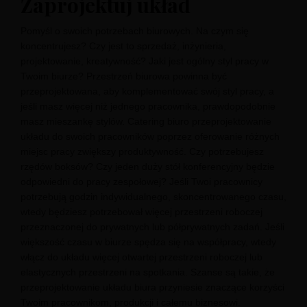
Zaprojektuj układ
Pomyśl o swoich potrzebach biurowych. Na czym się
koncentrujesz? Czy jest to sprzedaż, inżynieria,
projektowanie, kreatywność? Jaki jest ogólny styl pracy w
Twoim biurze? Przestrzeń biurowa powinna być
przeprojektowana, aby komplementować swój styl pracy, a
jeśli masz więcej niż jednego pracownika, prawdopodobnie
masz mieszankę stylów. Catering biuro przeprojektowanie
układu do swoich pracowników poprzez oferowanie różnych
miejsc pracy zwiększy produktywność. Czy potrzebujesz
rzędów boksów? Czy jeden duży stół konferencyjny będzie
odpowiedni do pracy zespołowej? Jeśli Twoi pracownicy
potrzebują godzin indywidualnego, skoncentrowanego czasu,
wtedy będziesz potrzebował więcej przestrzeni roboczej
przeznaczonej do prywatnych lub półprywatnych zadań. Jeśli
większość czasu w biurze spędza się na współpracy, wtedy
włącz do układu więcej otwartej przestrzeni roboczej lub
elastycznych przestrzeni na spotkania. Szanse są takie, że
przeprojektowanie układu biura przyniesie znaczące korzyści
Twoim pracownikom, produkcji i całemu biznesowi.