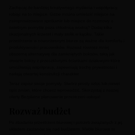
Zachęcaj do bardziej kreatywnego myślenia i współpracy,
robiąc na to miejsce. Gdzie można umieścić miejsce na
zaimprowizowane spotkanie lub miejsce do rozmowy o
świetnym pomyśle poza chłodnicą wodną? Dodaj kilka
okazjonalnych krzeseł i mały stolik w kąciku. Takie
przestrzenie w nowoczesnym biurze są ważne dla komfortu i
produktywności pracowników. Rozważ również mniej
obszerną alternatywę dla zamkniętych boksów, taką jak
otwarte boksy z przeszklonymi ściankami działowymi
które
umożliwiają współpracę, zapewniają trochę prywatności i
nadają otwartej konstrukcji charakter.
Teraz zapisz swoje pomysły. Stwórz prosty szkic lub nawet
opis zmian, które chcesz wprowadzić. Skorzystaj z naszej
oferty
Bezpłatne planowanie przestrzeni
usługa!
Rozważ budżet
Po zbadaniu przestrzeni biurowej i potrzeb związanych z jej
układem zastanów się nad budżetem.
Meble biurowe
to