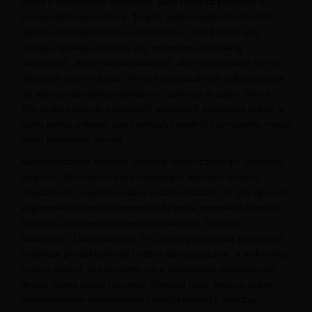
jedna z najlepszych inwestycji, jakie możesz poczynić w
przeprojektowaniu biura. To jest, gdzie większość budżetu
będzie prawdopodobnie wyznaczony. Jeśli budżet jest
napięty, istnieją sposoby, aby odtworzyć opłacalną
przestrzeń. Jedna wskazówka jest, aby zdecydować się na
otwartym planie układu. Mniej indywidualnych pokoi pozwoli
na więcej naturalnego światła do podróży w całym biurze.
Ten projekt oferuje możliwość wspólnych stanowisk pracy, a
kiedy jesteś gotowy, aby zwiększyć wielkość personelu, może
łatwo pomieścić wzrost.
Maksymalizacja budżetu poprzez wybór czystego, prostego
projektu. Minimalizm był pozytywnym trendem w wielu
dziedzinach projektowania w ostatnich latach. W jaki sposób
włączenie minimalistycznego stylu może przynieść korzyści
Twojemu biurowemu przeprojektowaniu i Twojemu
budżetowi? Udowodniono, że czysta, przejrzysta przestrzeń
zwiększa produktywność i dobre samopoczucie, a jeśli mniej
znaczy więcej, to nie martw się o wydawanie pieniędzy na
drogie dzieła sztuki biurowej. Zamiast tego, promuj dobre
samopoczucie pracowników i produktywność podczas