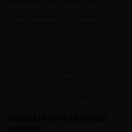
pytać poszczególne osoby w swobodnej rozmowie.
Pamiętaj, aby zaangażować wszystkie działy. Pracownicy lub
organizacje oferujące wsparcie IT, na przykład, są często
ostatnimi, którzy dowiadują się o zmianach takich jak
przeprojektowanie biura. Włączenie odpowiednich działów w
proces planowania może znacznie usprawnić projekt. Mogą
oni nawet zaoferować sugestie dotyczące optymalizacji
technologii, takie jak doprowadzenie zasilania do nowo
skonfigurowanych przestrzeni, ukrycie nieestetycznych kabli i
sprzętu oraz wdrożenie zaawansowanej technologii biurowej.
Zaangażuj wszystkich, organizując dzień malowania lub
dekorowania. Dzięki temu pracownicy będą mieli czas na
dodanie osobistych akcentów do przestrzeni. Może to
również służyć jako okazja do budowania zespołu, kiedy
wszyscy się angażują i pracują nad wspólnym celem, jakim
jest przygotowanie biura do pracy.
Poszukaj profesjonalnej
pomocy