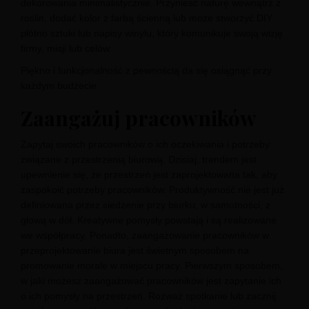
dekorowania minimalistycznie. Przynieść naturę wewnątrz z
roślin, dodać kolor z farbą ścienną lub może stworzyć DIY
płótno sztuki lub napisy winylu, który komunikuje swoją wizję
firmy, misji lub celów.
Piękno i funkcjonalność z pewnością da się osiągnąć przy
każdym budżecie.
Zaangażuj pracowników
Zapytaj swoich pracowników o ich oczekiwania i potrzeby
związane z przestrzenią biurową. Dzisiaj, trendem jest
upewnienie się, że przestrzeń jest zaprojektowana tak, aby
zaspokoić potrzeby pracowników. Produktywność nie jest już
definiowana przez siedzenie przy biurku, w samotności, z
głową w dół. Kreatywne pomysły powstają i są realizowane
we współpracy. Ponadto, zaangażowanie pracowników w
przeprojektowanie biura jest świetnym sposobem na
promowanie morale w miejscu pracy. Pierwszym sposobem,
w jaki możesz zaangażować pracowników jest zapytanie ich
o ich pomysły na przestrzeń. Rozważ spotkanie lub zacznij