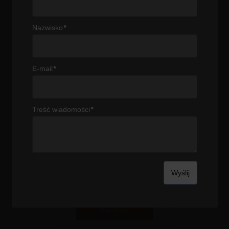
przeprojektowanie biura było wyjątkowe dzięki zakupowi
odpowiednich mebli dla Twojej firmy.
Lepsze Meble Biurowe
Nazwisko
*
mogą pomóc w udanym przeprojektowaniu. Nasze 20-letnie
doświadczenie na pewno Cię nie zawiedzie!
Umów się na wizytę w naszym showroomie i zobacz kilka
E-mail
*
wspaniałych opcji przeprojektowania biura dla siebie.
Skontaktuj się z nami
i dowiedz się dlaczego Lepsze Meble
Biurowe naprawdę są lepsze.
Treść wiadomości
*
SPRAWDŹ OFERTĘ MEBLI BIUROWYCH I
GABINETOWYCH
Biurko
mdd Ogi A
Kup teraz