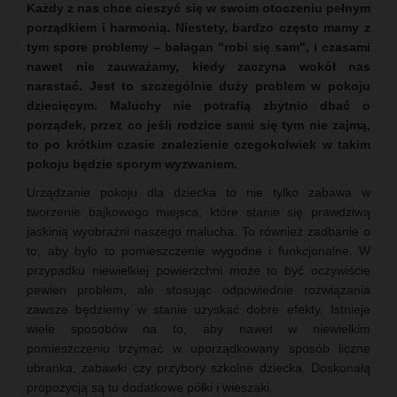
Każdy z nas chce cieszyć się w swoim otoczeniu pełnym
porządkiem i harmonią. Niestety, bardzo często mamy z
tym spore problemy – bałagan "robi się sam", i czasami
nawet nie zauważamy, kiedy zaczyna wokół nas
narastać. Jest to szczególnie duży problem w pokoju
dziecięcym. Maluchy nie potrafią zbytnio dbać o
porządek, przez co jeśli rodzice sami się tym nie zajmą,
to po krótkim czasie znalezienie czegokolwiek w takim
pokoju będzie sporym wyzwaniem.
Urządzanie pokoju dla dziecka to nie tylko zabawa w
tworzenie bajkowego miejsca, które stanie się prawdziwą
jaskinią wyobraźni naszego malucha. To również zadbanie o
to, aby było to pomieszczenie wygodne i funkcjonalne. W
przypadku niewielkiej powierzchni może to być oczywiście
pewien problem, ale stosując odpowiednie rozwiązania
zawsze będziemy w stanie uzyskać dobre efekty. Istnieje
wiele sposobów na to, aby nawet w niewielkim
pomieszczeniu trzymać w uporządkowany sposób liczne
ubranka, zabawki czy przybory szkolne dziecka. Doskonałą
propozycją są tu dodatkowe półki i wieszaki.