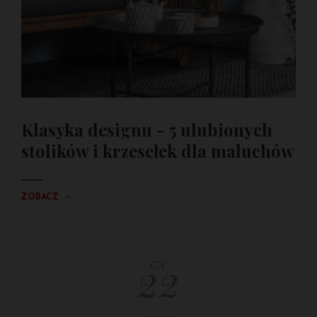
Klasyka designu - 5 ulubionych
stolików i krzesełek dla maluchów
→
ZOBACZ
22
cze