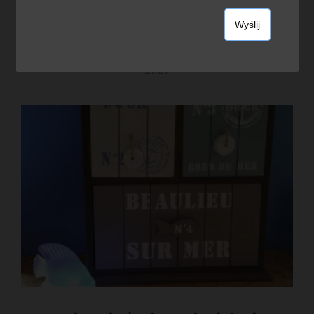
30
cze
2021