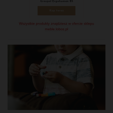
Grospol Ergohuman BS
Kup teraz
Wszystkie produkty znajdziesz w ofercie sklepu
meble.lobos.pl