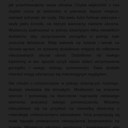
jak przechowujemy swoje ubrania. Chyba większość z nas
zwykle rzuca je beztrosko w pierwsze lepsze miejsce,
zamiast schować do szafy. Dla wielu ludzi funkcje wieszaka i
szafy pełni krzesło, na którym wieszamy niektóre ubrania.
Wystarczy zastosować w pokoju dziecięcym kilka niewielkich
dodatków, aby utrzymywanie porządku w pokoju było
znacznie łatwiejsze. Mały wieszak na ścianie i worek na
obuwie sprawi, że zyskamy dodatkowe miejsce do odłożenia
nieużywanych akurat ubrań. Dodatkowo od małego
będziemy w ten sposób uczyli nasze dzieci utrzymywania
porządku i swego rodzaju sumienności. Takie dodatki
również mogą odznaczać się interesującym wyglądem.
Nie chodzi o umieszczanie w pokoju dziecięcym nudnego,
dużego wieszaka dla dorosłych. Możliwości są znacznie
szersze i pozwalają na stworzenie naprawdę ciekawego
elementu aranżacji takiego pomieszczenia. Możemy
zdecydować się na przykład na niewielką deseczkę z
równolegle umieszczonymi wieszakami. Inną propozycją są
małe haczyki umieszczone nieregularnie bezpośrednio na
ścianie. Wystarczy odrobina wyobraźni i kreatywności, aby