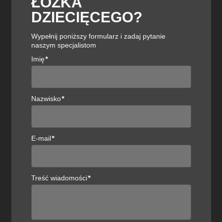
ŁÓŻKA
DZIECIĘCEGO?
Fotel
Wypełnij poniższy formularz i zadaj pytanie
Profim Sorriso 10V fotel
naszym specjalistom
Kup teraz
Imię
*
Wszystkie produkty znajdziesz w ofercie sklepu
meble.lobos.pl
Nazwisko
*
UDOSTĘPNIJ
E-mail
*
POLUB TEN POST
Treść wiadomości
*
ZOBACZ RÓWNIEŻ