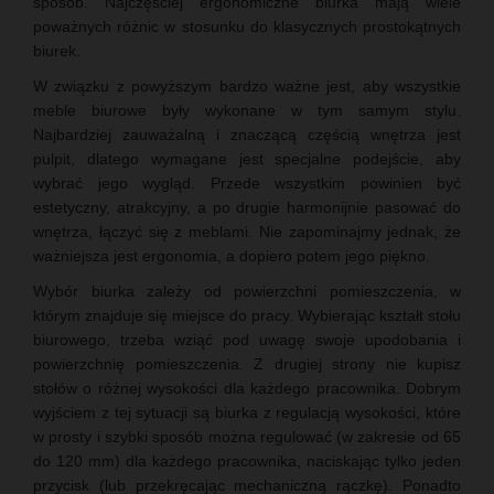
sposób. Najczęściej ergonomiczne biurka mają wiele
poważnych różnic w stosunku do klasycznych prostokątnych
biurek.
W związku z powyższym bardzo ważne jest, aby wszystkie
meble biurowe były wykonane w tym samym stylu.
Najbardziej zauważalną i znaczącą częścią wnętrza jest
pulpit, dlatego wymagane jest specjalne podejście, aby
wybrać jego wygląd. Przede wszystkim powinien być
estetyczny, atrakcyjny, a po drugie harmonijnie pasować do
wnętrza, łączyć się z meblami. Nie zapominajmy jednak, że
ważniejsza jest ergonomia, a dopiero potem jego piękno.
Wybór biurka zależy od powierzchni pomieszczenia, w
którym znajduje się miejsce do pracy. Wybierając kształt stołu
biurowego, trzeba wziąć pod uwagę swoje upodobania i
powierzchnię pomieszczenia. Z drugiej strony nie kupisz
stołów o różnej wysokości dla każdego pracownika. Dobrym
wyjściem z tej sytuacji są biurka z regulacją wysokości, które
w prosty i szybki sposób można regulować (w zakresie od 65
do 120 mm) dla każdego pracownika, naciskając tylko jeden
przycisk (lub przekręcając mechaniczną rączkę). Ponadto