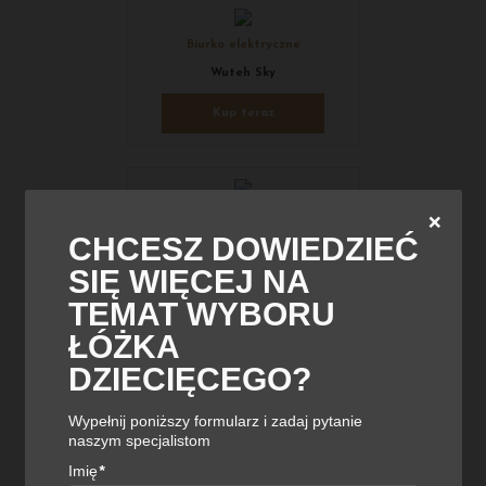
Biurko elektryczne
Wuteh Sky
Kup teraz
Fotel
❌
CHCESZ DOWIEDZIEĆ
Profim Sorriso 10V fotel
SIĘ WIĘCEJ NA
Kup teraz
TEMAT WYBORU
ŁÓŻKA
Wszystkie produkty znajdziesz w ofercie sklepu
meble.lobos.pl
DZIECIĘCEGO?
Wypełnij poniższy formularz i zadaj pytanie
naszym specjalistom
UDOSTĘPNIJ
Imię
*