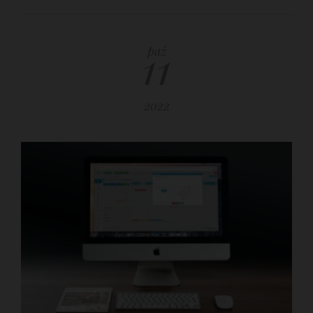
11
paź
2022