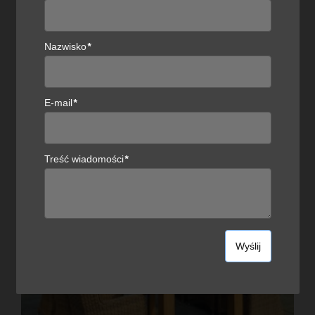
POLUB TEN POST
Nazwisko
*
ZOBACZ RÓWNIEŻ
E-mail
*
29
paź
Treść wiadomości
*
2022