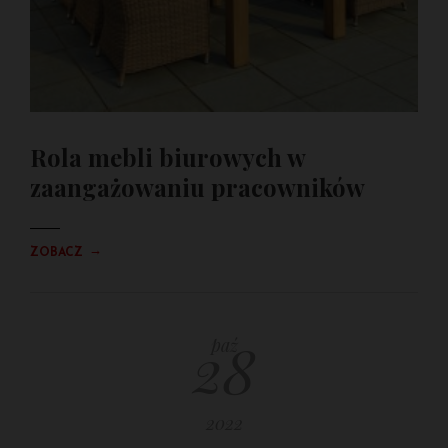
Rola mebli biurowych w
zaangażowaniu pracowników
→
ZOBACZ
28
paź
2022