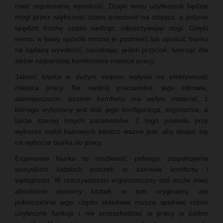
mieć regulowaną wysokość. Dzięki temu użytkownik będzie
mógł przez większość czasu pracować na stojąco, a jedynie
spędzić trochę czasu siedząc, odpoczywając nogi. Dzięki
niemu w łatwy sposób można je podnieść lub opuścić biurko
na żądaną wysokość, naciskając jeden przycisk, tworząc dla
siebie najbardziej komfortowe miejsce pracy.
Jakość biurka w dużym stopniu wpływa na efektywność
miejsca pracy. Na nastrój pracownika, jego zdrowie,
samopoczucie, poziom komfortu ma wpływ materiał, z
którego wykonany jest stół, jego konfiguracja, ergonomia, a
także szereg innych parametrów. Z tego powodu przy
wyborze mebli biurowych bardzo ważne jest, aby skupić się
na wyborze biurka do pracy.
Ergonomia biurka to możliwość pełnego zaspokojenia
wszystkich ludzkich potrzeb w zakresie komfortu i
wydajności. W rzeczywistości ergonomiczny stół może mieć
absolutnie dowolny kształt, w tym oryginalny, ale
jednocześnie jego części składowe muszą spełniać różne
użyteczne funkcje i nie przeszkadzać w pracy w żaden