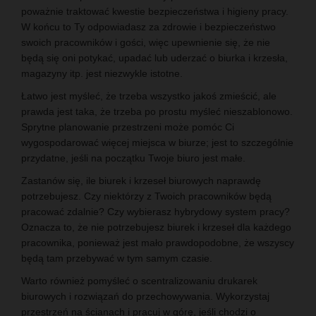
poważnie traktować kwestie bezpieczeństwa i higieny pracy.
W końcu to Ty odpowiadasz za zdrowie i bezpieczeństwo
swoich pracowników i gości, więc upewnienie się, że nie
będą się oni potykać, upadać lub uderzać o biurka i krzesła,
magazyny itp. jest niezwykle istotne.
Łatwo jest myśleć, że trzeba wszystko jakoś zmieścić, ale
prawda jest taka, że trzeba po prostu myśleć nieszablonowo.
Sprytne planowanie przestrzeni może pomóc Ci
wygospodarować więcej miejsca w biurze; jest to szczególnie
przydatne, jeśli na początku Twoje biuro jest małe.
Zastanów się, ile biurek i krzeseł biurowych naprawdę
potrzebujesz. Czy niektórzy z Twoich pracowników będą
pracować zdalnie? Czy wybierasz hybrydowy system pracy?
Oznacza to, że nie potrzebujesz biurek i krzeseł dla każdego
pracownika, ponieważ jest mało prawdopodobne, że wszyscy
będą tam przebywać w tym samym czasie.
Warto również pomyśleć o scentralizowaniu drukarek
biurowych i rozwiązań do przechowywania. Wykorzystaj
przestrzeń na ścianach i pracuj w górę, jeśli chodzi o