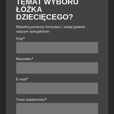
TEMAT WYBORU
ŁÓŻKA
DZIECIĘCEGO?
Wypełnij poniższy formularz i zadaj pytanie
naszym specjalistom
Imię
*
Rola mebli biurowych w
Nazwisko
*
zaangażowaniu pracowników
E-mail
*
→
ZOBACZ
Treść wiadomości
*
28
paź