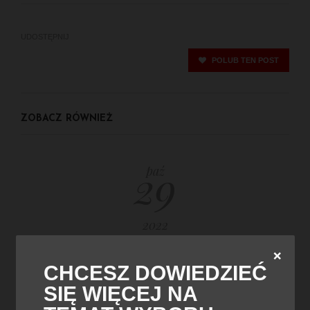
UDOSTĘPNIJ
POLUB TEN POST
ZOBACZ RÓWNIEŻ
29
paź
2022
❌
CHCESZ DOWIEDZIEĆ
SIĘ WIĘCEJ NA