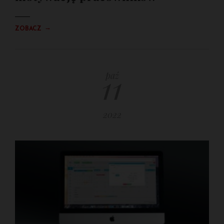
→
ZOBACZ
11
paź
2022